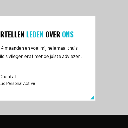
ERTELLEN
LEDEN
OVER
ONS
u 4 maanden en voel mij helemaal thuis
Al jaren train ik b
kilo's vliegen eraf met de juiste adviezen.
tevredenheid. Ook
Chantal
Maarte
Lid Personal Active
Lid Pers