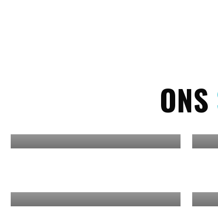
ONS
Bootcamp
Clubjoy Power