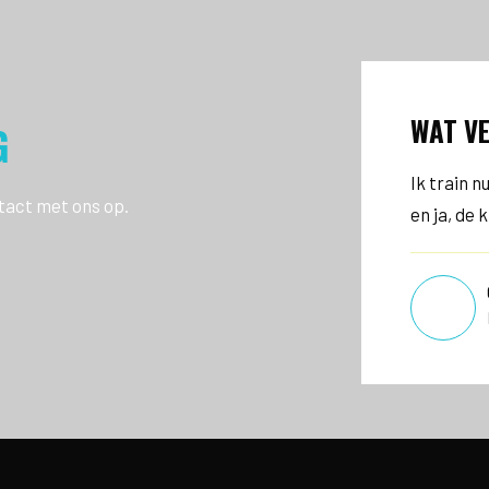
WAT V
G
 jaren train ik bij Personal Active naar volle
Ik train n
tact met ons op.
vredenheid. Ook de koffie naderhand is lekker!
en ja, de 
Maarten
Lid Personal Active