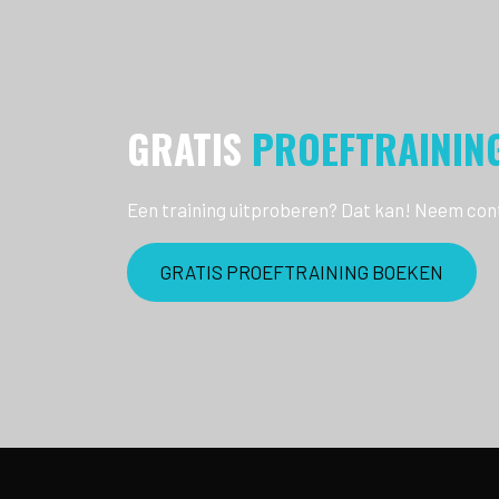
GRATIS
PROEFTRAININ
Ik train nu 4 maanden en voel mij helemaal thuis
Al
Een training uitproberen? Dat kan! Neem con
!
en ja, de kilo's vliegen eraf met de juiste adviezen.
te
GRATIS PROEFTRAINING BOEKEN
Chantal
Lid Personal Active