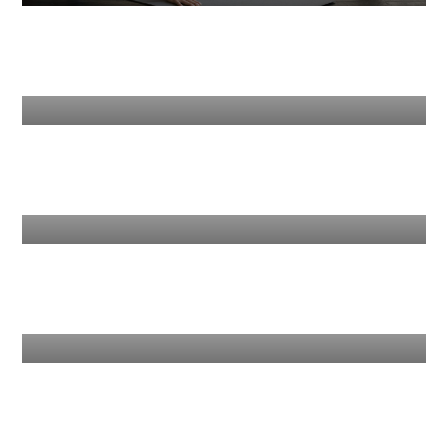
Power Hour
Spinning
X-Core
Yin Yoga